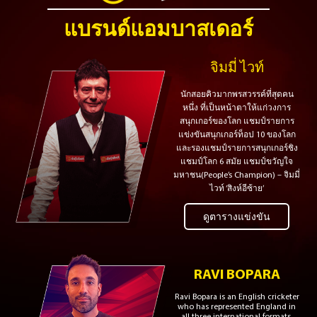
แบรนด์แอมบาสเดอร์
จิมมี่ ไวท์
นักสอยคิวมากพรสวรรค์ที่สุดคน
หนึ่ง ที่เป็นหน้าตาให้แก่วงการ
สนุกเกอร์ของโลก แชมป์รายการ
แข่งขันสนุกเกอร์ท็อป 10 ของโลก
และรองแชมป์รายการสนุกเกอร์ชิง
แชมป์โลก 6 สมัย แชมป์ขวัญใจ
มหาชน(People’s Champion) – จิมมี่
ไวท์ ‘สิงห์อีซ้าย’
ดูตารางแข่งขัน
RAVI BOPARA
Ravi Bopara is an English cricketer
who has represented England in