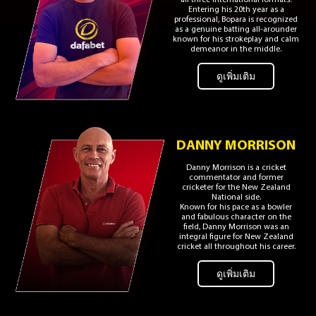
all three international formats.
Entering his 20th year as a
professional, Bopara is recognized
as a genuine batting all-arounder
known for his strokeplay and calm
demeanor in the middle.
ดูเพิ่มเติม
DANNY MORRISON
Danny Morrison is a cricket
commentator and former
cricketer for the New Zealand
National side.
Known for his pace as a bowler
and fabulous character on the
field, Danny Morrison was an
integral figure for New Zealand
cricket all throughout his career.
ดูเพิ่มเติม