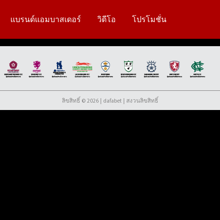
แบรนด์แอมบาสเดอร์
วิดีโอ
โปรโมชั่น
ลิขสิทธิ์ © 2026 | dafabet | สงวนลิขสิทธิ์