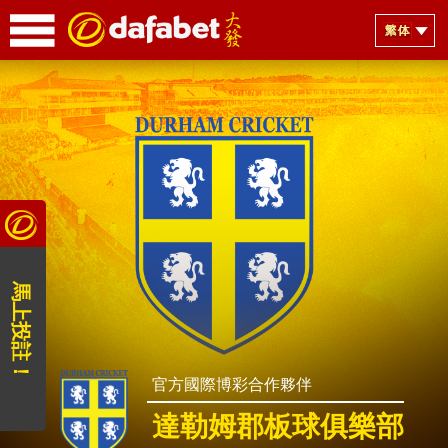
馬上投註！
官方國際博彩合作夥伴
達勒姆郡板球俱樂部