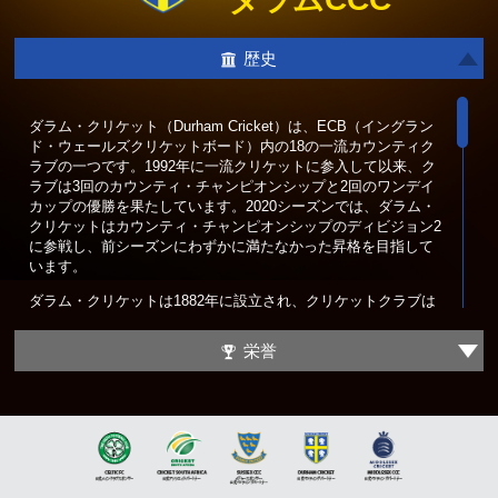
歴史
ダラム・クリケット（Durham Cricket）は、ECB（イングラン
ド・ウェールズクリケットボード）内の18の一流カウンティク
ラブの一つです。1992年に一流クリケットに参入して以来、ク
ラブは3回のカウンティ・チャンピオンシップと2回のワンデイ
カップの優勝を果たしています。2020シーズンでは、ダラム・
クリケットはカウンティ・チャンピオンシップのディビジョン2
に参戦し、前シーズンにわずかに満たなかった昇格を目指して
います。
ダラム・クリケットは1882年に設立され、クリケットクラブは
ダラムの歴史的なカウンティを代表しており、チェスター・
ル・ストリートのエミレーツ・リバーサイドでクリケットを開
栄誉
催しています。この有名なスタジアムは、いくつかの国際試合
を開催していますが、カウンティクリケットの中でも景色の美
しい会場の一つとして評価されています。
ダラム・クリケットは、一流チームとして確立する前に、イン
グランドのマイナーカウンティとして前例のない成功を収めま
した。1976年から1982年にかけて、クリケットクラブは連勝記
録を65試合まで伸ばし、今日まで破られていない記録となって