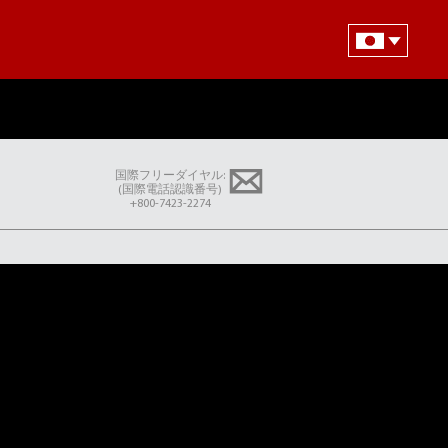
国際フリーダイヤル:
(国際電話認識番号)
+800-7423-2274