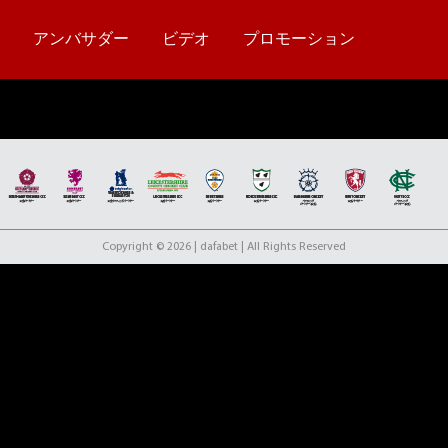
ム
アンバサダー
ビデオ
プロモーション
Copyright © 2026 | dafabet | All Rights Reserved