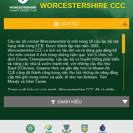
WORCESTERSHIRE CCC
LỊCH SỬ
Câu lạc bộ cricket Worcestershire là một trong 18 câu lạc bộ hạt
hạng nhất trong ECB. Được thành lập vào năm 1865,
Worcestershire CCC có lịch sử lâu đời và có đóng góp đáng kể
cho môn cricket ở Anh trong những năm qua. Với 5 chức vô
địch County Championship, câu lạc bộ có truyền thống phát triển
tài năng cây nhà lá vườn mạnh mẽ, với những cầu thủ như
Basil D’Oliveira, Graeme Hick và gần đây hơn là Moeen Ali.
CLB cũng đã thành công trong việc thu hút những tài năng đẳng
cấp thế giới trong nước và quốc tế như Ian Botham, Tom
Moody và Glen Turner.
Trong suốt lịch sử của mình, Worcestershire CCC đã có nhiều
năm đáng nhớ. Trong đó, thời kỳ nổi bật nhất của CLB là vào
cuối những năm 80. Trong thời gian này, Worcestershire đã
DANH HIỆU
giành được 4 danh hiệu lớn khi liên tiếp giành được cả chức vô
địch County Championship và Pro 40. Huyền thoại câu lạc bộ
Phil Neale là đội trưởng trong thời gian này và được ca ngợi vì
khả năng hướng dẫn một đội toàn sao và cuối cùng đã giành
được giải Cầu thủ cricket của năm ở Wisden vào năm 1989.
Vào năm 2018, Worcestershire CCC đã giành được chiếc cúp