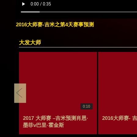
2016大师赛-吉米之第4天赛事预测
大发大师
0:10
大师赛第
2017 大师赛 –吉米预测肖恩·
2016大师赛-
墨菲v巴里·霍金斯