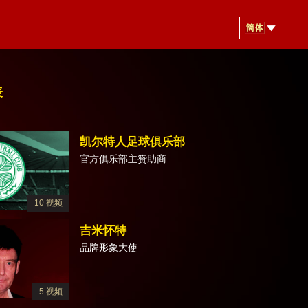
表
凯尔特人足球俱乐部
官方俱乐部主赞助商
10 视频
吉米怀特
品牌形象大使
5 视频